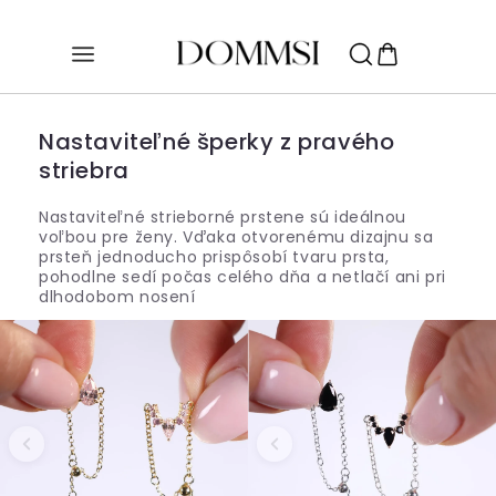
Prejsť na
obsah
Nastaviteľné šperky z pravého
striebra
Nastaviteľné strieborné prstene sú ideálnou
voľbou pre ženy. Vďaka otvorenému dizajnu sa
prsteň jednoducho prispôsobí tvaru prsta,
pohodlne sedí počas celého dňa a netlačí ani pri
dlhodobom nosení